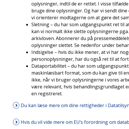
oplysninger, indtil de er rettet. I visse tilf
bruge dine oplysninger. Og har vi sendt dine
vi orienterer modtagerne om at gøre det sa
Sletning – du har som udgangspunkt ret til a
kan vi normalt ikke slette oplysningerne pga.
arkivloven. Abonnerer du på pressemeddelelse
oplysninger slettet. Se nedenfor under beha
Indsigelse – hvis du ikke mener, at vi har nog
personoplysninger, har du også ret til at fort
Dataportabilitet – du har som udgangspunkt re
maskinlæsbart format, som du kan give til e
ikke, når vi bruger oplysningerne i vores ar
være relevant, hvis behandlingsgrundlaget e
en registreret.
Du kan læse mere om dine rettigheder i Datatilsyn
Hvis du vil vide mere om EU’s forordning om datab