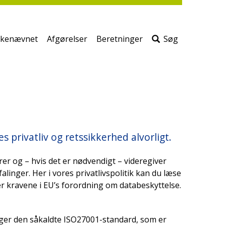
print
side
Søg
efter
kenævnet
Afgørelser
Beretninger
Søg
indho
på
siden
 privatliv og retssikkerhed alvorligt.
arer og – hvis det er nødvendigt – videregiver
inger. Her i vores privatlivspolitik kan du læse
r kravene i EU’s forordning om databeskyttelse.
er den såkaldte ISO27001-standard, som er