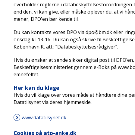
overholder reglerne i databeskyttelsesforordningen. 
end den, vi kan give, eller måske oplever du, at vi h
mener, DPO'en bør kende til.
Du kan kontakte vores DPO via dpo@bm.dk eller ringe 
onsdag kl. 13-16. Du kan også skrive til Beskæftigels
København K, att.: ”Databeskyttelsesrådgiver”.
Hvis du ønsker at sende sikker digital post til DPO’en, 
Beskæftigelsesministeriet gennem e-Boks på www.borge
emnefeltet.
Her kan du klage
Hvis du vil klage over vores måde at håndtere dine p
Datatilsynet via deres hjemmeside.
www.datatilsynet.dk
Cookies på atp-anke.dk