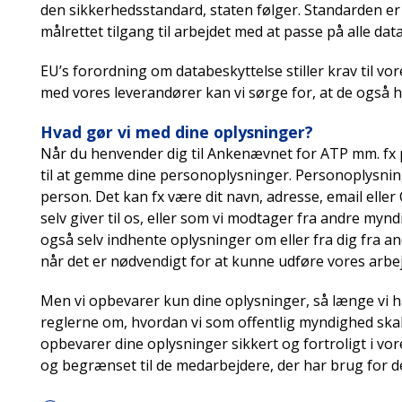
den sikkerhedsstandard, staten følger. Standarden er m
målrettet tilgang til arbejdet med at passe på alle da
EU’s forordning om databeskyttelse stiller krav til vo
med vores leverandører kan vi sørge for, at de også 
Hvad gør vi med dine oplysninger?
Når du henvender dig til Ankenævnet for ATP mm. fx p
til at gemme dine personoplysninger. Personoplysning
person. Det kan fx være dit navn, adresse, email elle
selv giver til os, eller som vi modtager fra andre myn
også selv indhente oplysninger om eller fra dig fra 
når det er nødvendigt for at kunne udføre vores arbe
Men vi opbevarer kun dine oplysninger, så længe vi har
reglerne om, hvordan vi som offentlig myndighed skal
opbevarer dine oplysninger sikkert og fortroligt i vo
og begrænset til de medarbejdere, der har brug for de