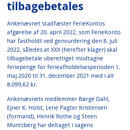
tilbagebetales
i
d
e
Ankenævnet stadfæster FerieKontos
n
afgørelse af 20. april 2022, som FerieKonto
har fastholdt ved genvurdering den 8. juli
2022, således at XXX (herefter klager) skal
tilbagebetale uberettiget modtagne
feriepenge for ferieafholdelsesperioden 1.
maj 2020 til 31. december 2021 med i alt
8.099,62 kr.
Ankenævnets medlemmer Børge Dahl,
Ejner K. Holst, Lene Pagter Kristensen
(formand), Henrik Rothe og Steen
Müntzberg har deltaget i sagens