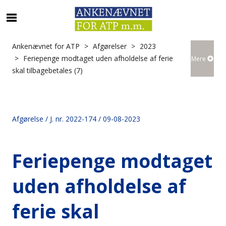
S
ø
g
Ankenævnet for ATP
Afgørelser
2023
e
Feriepenge modtaget uden afholdelse af ferie
Mere
f
skal tilbagebetales (7)
t
e
r
i
Afgørelse / J. nr. 2022-174 / 09-08-2023
n
d
h
Feriepenge modtaget
o
l
uden afholdelse af
d
p
ferie skal
å
s